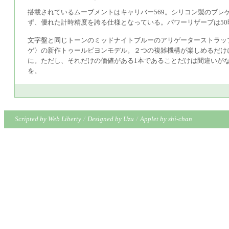
搭載されているムーブメントはキャリバー569。シリコン製のブレ
ず、優れた計時精度を誇る仕様となっている。パワーリザーブは50
文字盤と同じトーンのミッドナイトブルーのアリゲーターストラッ
ゲ〉の新作トゥールビヨンモデル。２つの複雑機構が楽しめるだけ
に。ただし、それだけの価値がある1本であることだけは間違いが
を。
Scripted by Web Liberty
/
Designed by Uzu
/
Applet by shi-chan