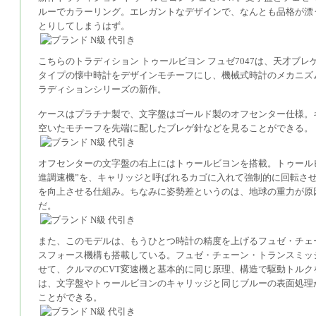
ルーでカラーリング。エレガントなデザインで、なんとも品格が漂
とりしてしまうはず。
こちらのトラディション トゥールビヨン フュゼ7047は、天才ブレ
タイプの懐中時計をデザインモチーフにし、機械式時計のメカニズ
ラディションシリーズの新作。
ケースはプラチナ製で、文字盤はゴールド製のオフセンター仕様。
空いたモチーフを先端に配したブレゲ針などを見ることができる。
オフセンターの文字盤の右上にはトゥールビヨンを搭載。トゥール
進調速機”を、キャリッジと呼ばれるカゴに入れて強制的に回転させ
を向上させる仕組み。ちなみに姿勢差というのは、地球の重力が原
だ。
また、このモデルは、もうひとつ時計の精度を上げるフュゼ・チェ
スフォース機構も搭載している。フュゼ・チェーン・トランスミッ
せて、クルマのCVT変速機と基本的に同じ原理、構造で駆動トル
は、文字盤やトゥールビヨンのキャリッジと同じブルーの表面処理
ことができる。