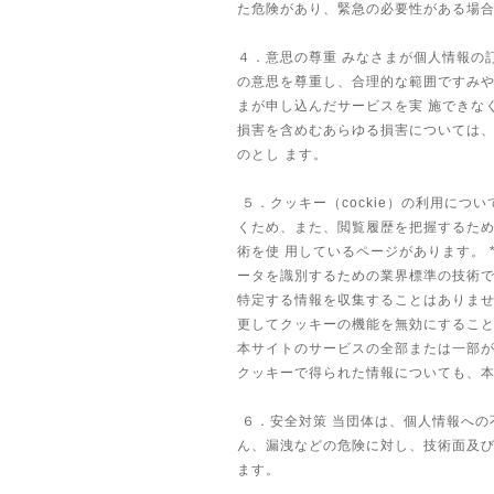
た危険があり、緊急の必要性がある場
４．意思の尊重 みなさまが個人情報の
の意思を尊重し、合理的な範囲ですみや
まが申し込んだサービスを実 施できな
損害を含めむあらゆる損害については
のとし ます。
５．クッキー（cockie）の利用につ
くため、また、閲覧履歴を把握するために
術を使 用しているページがあります。 
ータを識別するための業界標準の技術で
特定する情報を収集することはありませ
更してクッキーの機能を無効にすること
本サイトのサービスの全部または一部が
クッキーで得られた情報についても、
６．安全対策 当団体は、個人情報への
ん、漏洩などの危険に対し、技術面及び
ます。