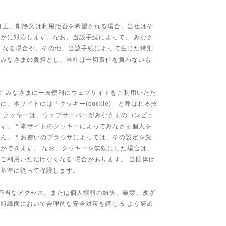
合
訂正、削除又は利用拒否を希望される場合、当社はそ
かに対応します。なお、当該手続によって、 みなさ
くなる場合や、その他、当該手続によって生じた特別
、みなさまの負担とし、当社は一切責任を負わないも
いて みなさまに一層便利にウェブサイトをご利用いただ
、本サイトには「クッキー(cockie)」と呼ばれる技
* クッキーは、ウェブサーバーがみなさまのコンピュ
す。 * 本サイトのクッキーによってみなさま個人を
ん。 * お使いのブラウザによっては、その設定を変
ができます。 なお、クッキーを無効にした場合は、
ご利用いただけなくなる 場合があります。 当団体は
本基準に従って保護します。
不当なアクセス、または個人情報の紛失、破壊、改ざ
組織面において合理的な安全対策を講じる よう努め