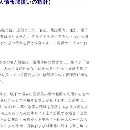
人情報取扱いの指針）
る際には、原則として、名前、電話番号、住所、電子
要はありません。 本サイトを通じてみなさまから個
がつぎの行為を行う場合です。 * 各種サービスのお
さまの個人情報は、当団体内の機密とし、第３項「個
、みなさまの同意なしに第三者へ開示・提供する こ
取り扱っている部門あるいは部署単位で管理責任者を
す。
報は、以下の場合に必要最小限の範囲で利用するもの
者に開示して利用する場合があります。この場 合、
扱いの指針に基づき個人情報を保護するよう指示しま
ス向上を行うために本サイト上で公開する場合 * 当団
ために集計・分析をする場合 * 当団体のサービス情
合 * 人の生命、身体および財産等に対する差し迫っ