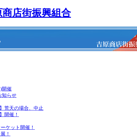
原商店街振興組合
)開催
のお知らせ
寄席 】荒天の場合、中止
席 】開催！
マーケット開催！
ー展！