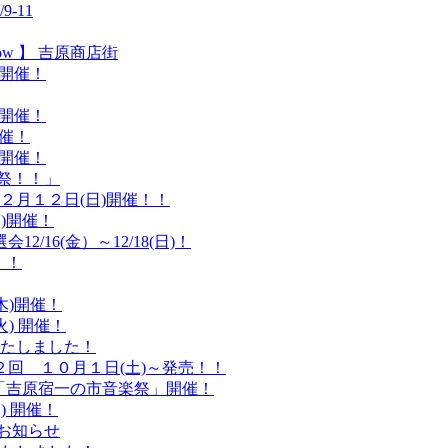
-11
ow 】 吉原商店街
)開催！
)開催！
開催！
)開催！
謝祭！！」
２月１２日(日)開催！！
水)開催！
/16(金）～12/18(日)！
！！
木)開催！
火) 開催！
たしました！
２回 １０月１日(土)～発売！！
&「吉原宿一の市音楽祭」開催！
) 開催！
のお知らせ