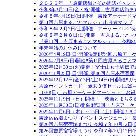
２０２６年 吉原商店街とその周辺イベント
令和8年3月20日(金・祝)開催 吉原商店
令和８年4月19日(日)開催 吉原アーケー
第11回吉原まるごとマルシェ 出展者マップ
令和８年２月7日(土)開催 アーケードLE
令和８年２月８日(日)開催 吉原まるごと
『第11回 吉原まるごとマルシェ』 令和8年
年末年始のお休みについて
2026年4月19日(日)開催決定‼第4回吉原ア
2026年2月8日(日)開催‼第11回吉原まるごと
2025年12月30日(火)開催！富士山女子駅
2026年1月25日(日)開催‼第46回吉原本宿寄席
2025年12月12日(金)13日(土)14日(日)開催
吉原ポイントカード 歳末３倍セール11/29～12
11/30(日) 吉原アーケードマーケット お
2025年11月9日（日）開催！！映画とまちを巡る映画
2025年11月30日(日)開催‼第3回「吉原ア
2025年11月6日（木）～15日（土）開催
吉原宿宿場まつり イベントスケジュール・
第26回吉原宿宿場まつり 令和７年10月12日
第26回吉原宿宿場まつり 令和７年10月12日(