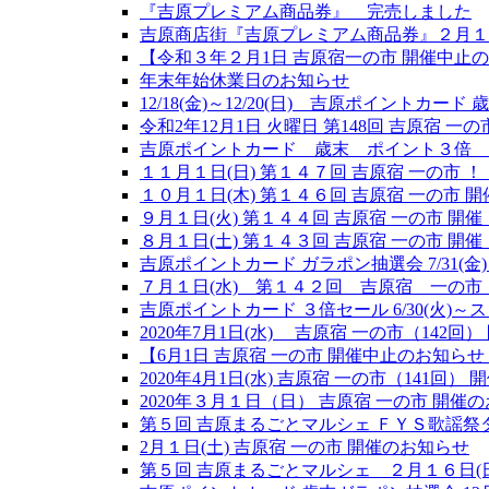
『吉原プレミアム商品券』 完売しました
吉原商店街『吉原プレミアム商品券』２月１
【令和３年２月1日 吉原宿一の市 開催中止の
年末年始休業日のお知らせ
12/18(金)～12/20(日) 吉原ポイント
令和2年12月1日 火曜日 第148回 吉原宿 一の
吉原ポイントカード 歳末 ポイント３倍 １
１１月１日(日) 第１４７回 吉原宿 一の市
１０月１日(木) 第１４６回 吉原宿 一の市 開
９月１日(火) 第１４４回 吉原宿 一の市 開催
８月１日(土) 第１４３回 吉原宿 一の市 開催
吉原ポイントカード ガラポン抽選会 7/31(金)～
７月１日(水) 第１４２回 吉原宿 一の市
吉原ポイントカード ３倍セール 6/30(火)～
2020年7月1日(水) 吉原宿 一の市（142回
【6月1日 吉原宿 一の市 開催中止のお知らせ
2020年4月1日(水) 吉原宿 一の市（141回）
2020年３月１日（日） 吉原宿 一の市 開催
第５回 吉原まるごとマルシェ ＦＹＳ歌謡祭
2月１日(土) 吉原宿 一の市 開催のお知らせ
第５回 吉原まるごとマルシェ ２月１６日(