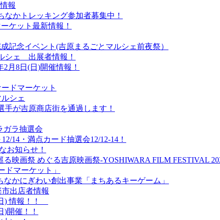
情報
街まちなかトレッキング参加者募集中！
ドマーケット最新情報！
D完成記念イベント(吉原まるごとマルシェ前夜祭）
マルシェ 出展者情報！
2月8日(日)開催情報！
ーケードマーケット
マルシェ
伝で選手が吉原商店街を通過します！
‼ガラガラ抽選会
/14・満点カード抽選会12/12-14！
得なお知らせ！
祭 めぐる吉原映画祭-YOSHIWARA FILM FESTIVAL 202
ーケードマーケット」
！まちなかにぎわい創出事業「まちあるキーゲーム」
楽市出店者情報
(日) 情報！！
日)開催！！