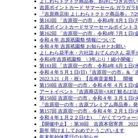
よしわらトクトク商品券、好評につき完売い
吉原ポイントカード サマーセール ガラガラ抽選会 
『吉原商店街 よしわらトクトク商品券』 7/2
第163回 「吉原宿一の市」令和4年 8月１日(月
吉原ポイントカードサマーセールポイント３倍
第162回 「吉原宿一の市」令和4年 7月１日(金
令和４年 吉原祇園祭 情報について
令和４年 吉原祇園祭 お知らせとお願い
よしわら花手水・六社詣 おてんのさん 花手
令和4年吉原祇園祭 \ 3年ぶり！縮小開催 /
第161回 「吉原宿一の市」令和4年 6月１日(水
令和４年５月１日(日)『吉原宿一の市』&「
2022.3.21（月・祝）【岳南音楽祭】 開催
第159回 吉原宿一の市」令和４年 ４月１日(
アートイベント『吉原商店街×️ART 観るは
第158回 吉原宿一の市」令和４年 ３月１日(火
『吉原宿一の市：吉原プレミアム商品券』発
第157回 吉原宿一の市」令和４年 ２月１日(火
令和４年１月２２日(土) 「がくてつウォーキ
【開催中止】：第38回 吉原本宿寄席 2022年
新年 明けましておめでとうございます
年末年始休業日のお知らせ