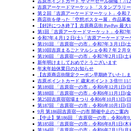
吉原ポイントカード サマーセール開催！7/12
吉原アーケードマーケット「スタンプラリー
第２回「吉原アーケードマーケット」令和７
商店街を使った「空想ポスター展」作品募集
【好評につき終了】吉原商店街 PayPay 最
第1回「吉原アーケードマーケット」令和7年4
令和7年４月1２日(土)「吉原アーケードマ
第191回 「吉原宿一の市」令和7年３月1日(
第10回吉原まるごとマルシェ令和７年２月９
第190回 「吉原宿一の市」令和7年2月1日(土
新年明けましておめでとうございます
年末年始休業日のお知らせ
【吉原商店街限定クーポン早期終了いたしまし
吉原ポイントカード 歳末ポイント３倍!!! 11/3
第189回 「吉原宿一の市」令和6年12月1日(
第188回 「吉原宿一の市」令和6年11月1日(
第25回吉原宿宿場まつり 令和6年10月13日(
第187回 「吉原宿一の市」令和6年10月1日(
9月 第186回吉原宿一の市 開催中止のご案内
【中止】第186回 「吉原宿一の市」令和6年9月
第185回 「吉原宿一の市」令和6年8月1日(木
第184回 「吉原宿一の市」令和6年7月1日(月