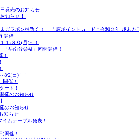
日発売のお知らせ
お知らせ 】
カード 歳末ガラポン抽選会！！ 吉原ポイントカード " 令和２年 歳末
市 開催！
１/３０(月)～！
 ！ 「岳南音楽祭」同時開催！
催！
！
！
8/2(日)！！
 開催！
スタート！
） 開催のお知らせ
 】
 開催のお知らせ
のお知らせ
タイムテーブル発表！
日)開催！