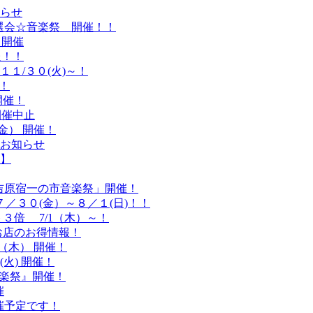
らせ
ラ抽選会☆音楽祭 開催！！
 開催
報！！
１/３０(火)～！
催！
開催！
開催中止
金） 開催！
お知らせ
】
吉原宿一の市音楽祭」開催！
／３０(金）～８／１(日)！！
３倍 7/1（木）～！
お店のお得情報！
（木） 開催！
火) 開催！
音楽祭』開催！
催
開催予定です！