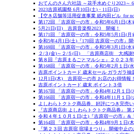
おてんのさん六社詣 ～花手水めぐり2023～ 6/9
2023吉原祇園祭 6月10日(土)・11日(日)
【空き店舗等活用促進事業 紙内田ビル_for n
第172回 「吉原宿一の市」令和5年6月1日(木
5月21日(日) 吉原音楽祭2023 開催！
第171回 「吉原宿一の市」令和5年5月1日(月
令和5年4月1日(土)『170回 吉原宿一の市』
第169回 「吉原宿一の市」令和5年3月1日(水
２/３(金)～２/５(日) 「吉原商店街 大感
第８回『吉原まるごとマルシェ』２０２３年
第168回 「吉原宿一の市」令和5年2月１日(
吉原ポイントカード 歳末セール ガラガラ抽選会12
12月1日(木) 吉原宿一の市 お店のお得情報
吉原ポイントカード 歳末 ポイント３倍
第167回 「吉原宿一の市」令和4年12月１日(
第166回 「吉原宿一の市」令和4年11月１日(
よしわらトクトク商品券、好評につき完売い
『吉原商店街 よしわらトクトク商品券』 第
令和４年１０月１日(土)『吉原宿一の市』
第164回 「吉原宿一の市」令和4年9月１日(木
『第２３回 吉原宿 宿場まつり』 開催中止