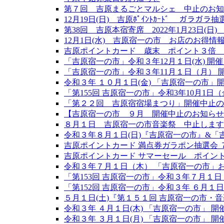
第７回 吉原まるごとマルシェ 中止のお知
12月19日(日) 吉原ﾎﾟｲﾝﾄｶｰﾄﾞ ガラガ
第38回 吉原本宿寄席 2022年1月23日(日)
12月1日(水) 吉原宿一の市 お店のお得情
吉原ポイントカード 歳末 ポイント３倍 １
「吉原宿一の市」令和３年12月１日(水) 開
「吉原宿一の市」令和３年11月１日（月） 
令和３年 １０月１日(金) 「吉原宿一の市」
「第155回 吉原宿一の市」令和3年10月1日（
「第２２回 吉原宿宿場まつり」開催中止の
【吉原宿一の市 ９月 開催中止のお知らせ
８月１日 吉原宿一の市音楽祭 中止します
令和３年８月１日(日)『吉原宿一の市』&「
吉原ポイントカード 満点券ガラポン抽選会 ７
吉原ポイントカード サマーセール ポイント
令和３年７月１日（木） 「吉原宿一の市」
「第153回 吉原宿一の市」令和３年７月１日
「第152回 吉原宿一の市」令和３年 ６月１日(
５月１日(土)『第１５１回 吉原宿一の市・
令和３年 ４月１日(木) 「吉原宿一の市」 開
令和３年 ３月１日(月) 「吉原宿一の市」 