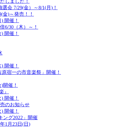
たしました！
7/29(金）～8/1(月)！
9(金)～発売！！
) 開催！
6/30（木）～！
) 開催！
水
) 開催！
吉原宿一の市音楽祭」開催！
金)開催！
法楽』
) 開催！
売のお知らせ
) 開催！
ング2022」開催
1月23日(日)