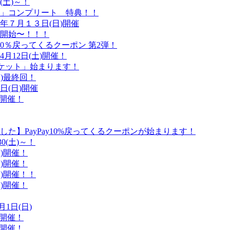
(土)～！
」コンプリート 特典！！
年７月１３日(日)開催
開始〜！！！
大10％戻ってくるクーポン 第2弾！
月12日(土)開催！
ーケット」始まります！
土)最終回！
日(日)開催
)開催！
た】PayPay10%戻ってくるクーポンが始まります！
0(土)～！
日)開催！
金)開催！
日)開催！！
日)開催！
1日(日)
)開催！
)開催！