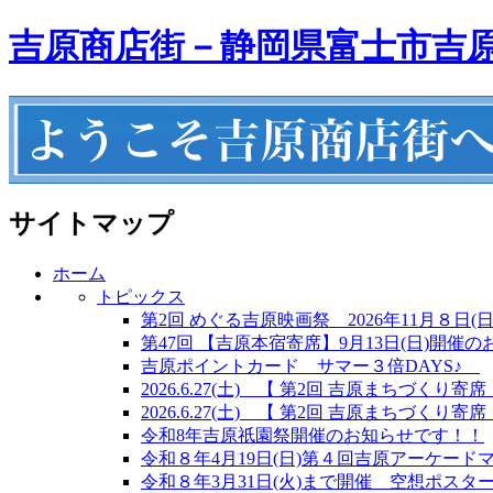
吉原商店街－静岡県富士市吉
サイトマップ
ホーム
トピックス
第2回 めぐる吉原映画祭 2026年11月８日(日
第47回 【吉原本宿寄席】9月13日(日)開催
吉原ポイントカード サマー３倍DAYS♪
2026.6.27(土) 【 第2回 吉原まちづくり
2026.6.27(土) 【 第2回 吉原まちづくり寄
令和8年吉原祇園祭開催のお知らせです！！
令和８年4月19日(日)第４回吉原アーケード
令和８年3月31日(火)まで開催 空想ポスタ