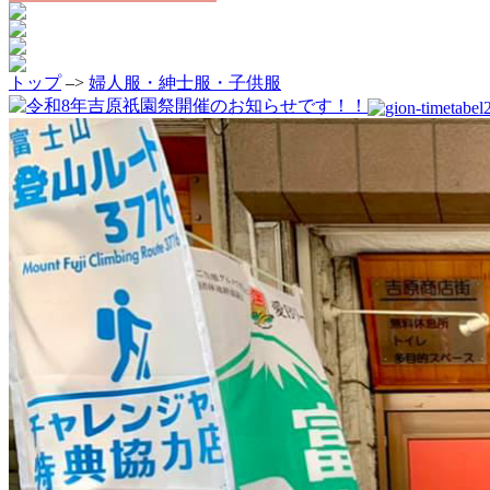
トップ
–>
婦人服・紳士服・子供服