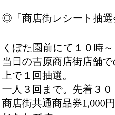
◎「商店街レシート抽選
くぼた園前にて１０時～
当日の吉原商店街店舗での
上で１回抽選。
一人３回まで。先着３０
商店街共通商品券1,000