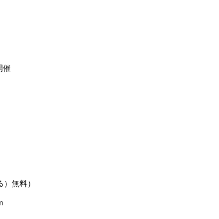
開催
る）無料）
ｍ