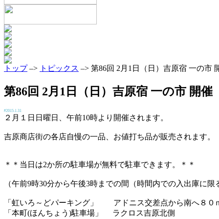
トップ
–>
トピックス
–> 第86回 2月1日（日）吉原宿 一の市 
第86回 2月1日（日）吉原宿 一の市 開催
#2015.1.31
２月１日日曜日、午前10時より開催されます。
吉原商店街の各店自慢の一品、お値打ち品が販売されます。
＊＊当日は2か所の駐車場が無料で駐車できます。＊＊
（午前9時30分から午後3時までの間（時間内での入出庫に限
「虹いろ～どパーキング」 アドニス交差点から南へ８０
「本町(ほんちょう)駐車場」 ラクロス吉原北側