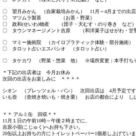
〇 望月みかん （自家栽培みかん） 11月～4月までの出
〇 マツムラ製茶 （お茶・野菜）
〇 政和(せいわ)物産 （団子・天むす・のり巻き など
〇 タウンマネージメント吉原 （和洋菓子はせがわ・甘
〇 マミー施術院 （カイロプラティック体験・部分施術）
〇 タロット占いエスパシオ （タロット占い）
〇 タケカワ （野菜・惣菜 他） ※場所変更：本手打ち
＊下記の出店者は 今月お休み
次回の出店をお楽しみに ＊＊＊＊
シオン （プレッツェル・パン） 次回出店は 4月予定で
いも壺 （壺焼き焼いも・焼き栗） お店の都合により し
＊＊ アルミ缶 回収＊＊
11月１日の午前10時～午後２時までに、
吉原小宿(こじゅく)へお持ち下さい。
20缶以上お持ちの方にトイレットペーパー1個差し上げてい