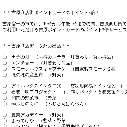
＊＊吉原商店街ポイントカードのポイント3倍＊＊
吉原宿一の市では、10時から午後2時までの間、吉原商店街で
ご利用いただける吉原ポイントカードのポイント3倍サービ
＊＊吉原商店街 以外の出店＊＊
〇 田子の月 （お得カステラ・月替わりお買い得品）
〇 エンチョー （月替わり商品）
〇 スモークハウスキャプテン （自家製スモーク各種）
〇 ほのぼの産直市 （野菜）
〇 アイパックスイケタニ㈱ （防災用簡易トイレなど ）
〇 石巻 咲プロジェクト （手作りバック・石巻支援グッ
〇 間門の野菜市 （野菜）
〇 ㈱ふじのくに （ふじさんはんぺん）
〇 農業アカデミー （野菜）
〇 よってけや （惣菜・野菜）
〇 レンガヤ （桜エビ入り手羽先揚げ など）