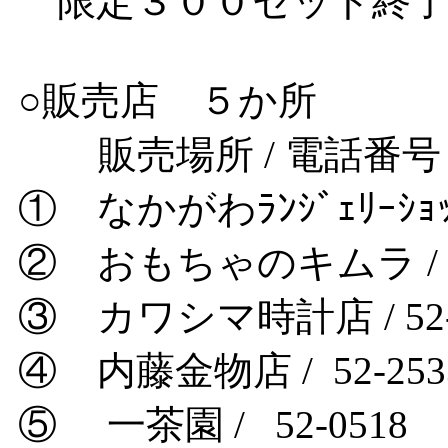
限定３００セット終
○販売店 ５か所
販売場所 / 電話番号
① なかがわﾗﾝｼﾞｪﾘｰｼｮｯﾌﾟ
② おもちゃのキムラ / 52
③ カワシマ時計店 / 52-
④ 内藤金物店 / 52-253
⑤ 一茶園 / 52-0518