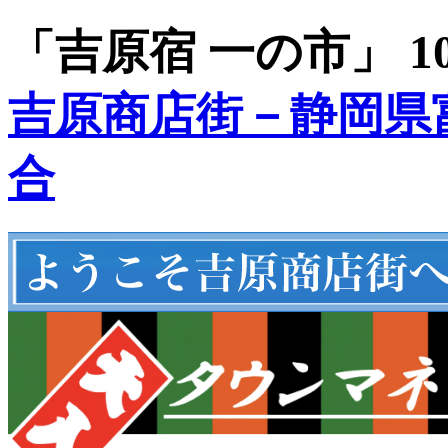
「吉原宿 一の市」 1
吉原商店街－静岡県
合