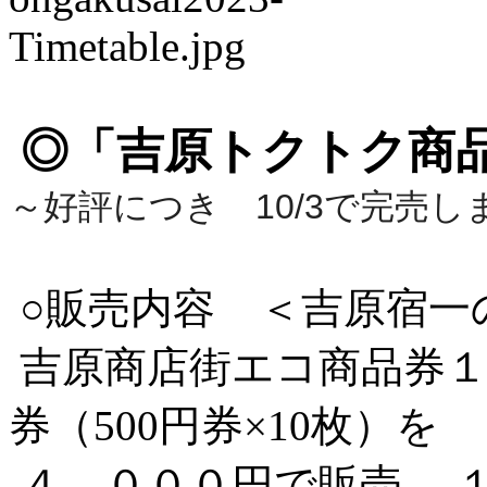
◎「吉原トクトク商
～好評につき 10/3で完売し
○販売内容 ＜吉原宿
吉原商店街エコ商品券１
券（500円券×10枚）を
４，０００円で販売 。