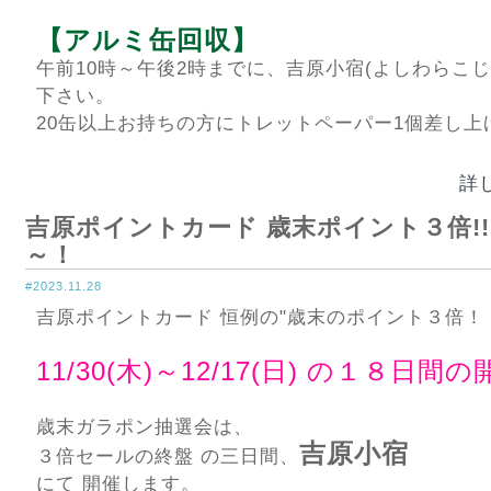
【アルミ缶回収】
午前10時～午後2時までに、吉原小宿(よしわらこじ
下さい。
20缶以上お持ちの方にトレットペーパー1個差し上
詳
吉原ポイントカード 歳末ポイント３倍!!! 1
～！
#2023.11.28
吉原ポイントカード 恒例の"歳末のポイント３倍！
11/30(木)～12/17(日) の１８日
歳末ガラポン抽選会は、
吉原小宿
３倍セールの終盤 の三日間、
にて 開催します。