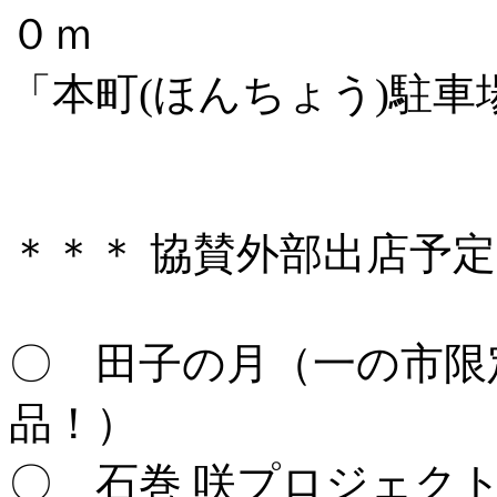
０ｍ
「本町(ほんちょう)駐車
＊＊＊ 協賛外部出店予定
〇 田子の月（一の市限
品！）
〇 石巻 咲プロジェク