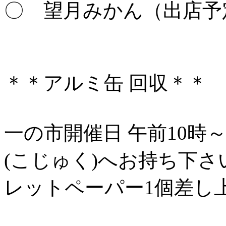
〇 望月みかん（出店予定
＊＊アルミ缶 回収＊＊
一の市開催日 午前10時
(こじゅく)へお持ち下さ
レットペーパー1個差し